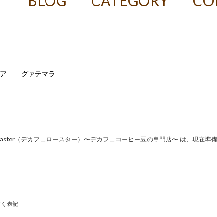
T
BLOG
CATEGORY
CO
ア
グァテマラ
f Roaster（デカフェロースター）〜デカフェコーヒー豆の専門店〜 は、現在準
づく表記