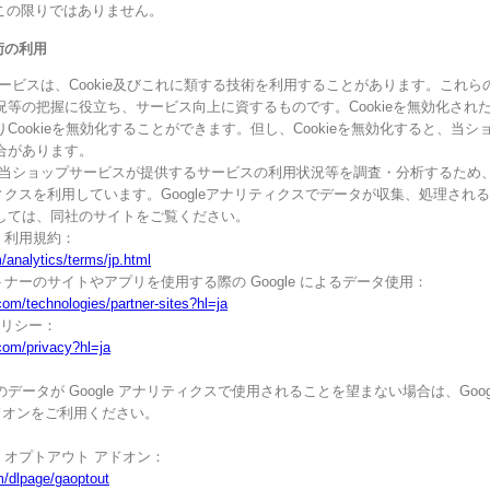
この限りではありません。
技術の利用
ービスは、Cookie及びこれに類する技術を利用することがあります。これ
況等の把握に役立ち、サービス向上に資するものです。Cookieを無効化され
Cookieを無効化することができます。但し、Cookieを無効化すると、当
合があります。
当ショップサービスが提供するサービスの利用状況等を調査・分析するため、本サー
リティクスを利用しています。Googleアナリティクスでデータが収集、処理される
しては、同社のサイトをご覧ください。
ス 利用規約：
/analytics/terms/jp.html
パートナーのサイトやアプリを使用する際の Google によるデータ使用：
.com/technologies/partner-sites?hl=ja
ポリシー：
.com/privacy?hl=ja
ータが Google アナリティクスで使用されることを望まない場合は、Google
ドオンをご利用ください。
クス オプトアウト アドオン：
m/dlpage/gaoptout