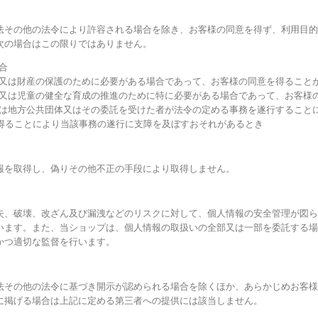
法その他の法令により許容される場合を除き、お客様の同意を得ず、利用目的
次の場合はこの限りではありません。
合
体又は財産の保護のために必要がある場合であって、お客様の同意を得ること
上又は児童の健全な育成の推進のために特に必要がある場合であって、お客様
くは地方公共団体又はその委託を受けた者が法令の定める事務を遂行すること
得ることにより当該事務の遂行に支障を及ぼすおそれがあるとき
報を取得し、偽りその他不正の手段により取得しません。
失、破壊、改ざん及び漏洩などのリスクに対して、個人情報の安全管理が図ら
います。また、当ショップは、個人情報の取扱いの全部又は一部を委託する場
かつ適切な監督を行います。
法その他の法令に基づき開示が認められる場合を除くほか、あらかじめお客様
に掲げる場合は上記に定める第三者への提供には該当しません。