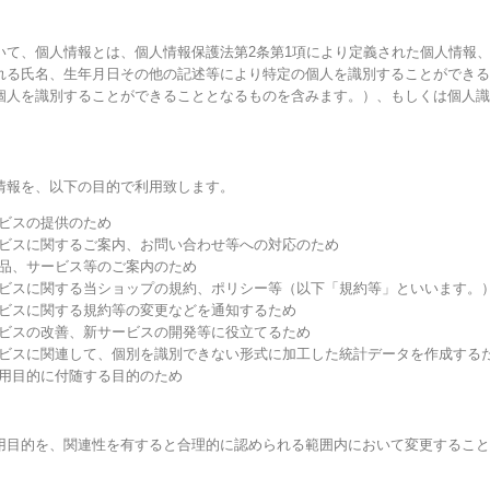
いて、個人情報とは、個人情報保護法第2条第1項により定義された個人情報
れる氏名、生年月日その他の記述等により特定の個人を識別することができる
個人を識別することができることとなるものを含みます。）、もしくは個人識
情報を、以下の目的で利用致します。
ービスの提供のため
ービスに関するご案内、お問い合わせ等への対応のため
商品、サービス等のご案内のため
ービスに関する当ショップの規約、ポリシー等（以下「規約等」といいます。
ービスに関する規約等の変更などを通知するため
ービスの改善、新サービスの開発等に役立てるため
ービスに関連して、個別を識別できない形式に加工した統計データを作成する
利用目的に付随する目的のため
用目的を、関連性を有すると合理的に認められる範囲内において変更すること