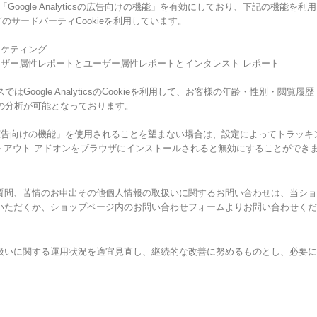
Google Analyticsの広告向けの機能」を有効にしており、下記の機能を
okieなどのサードパーティCookieを利用しています。
リマーケティング
ticsのユーザー属性レポートとユーザー属性レポートとインタレスト レポート
はGoogle AnalyticsのCookieを利用して、お客様の年齢・性別・閲
の分析が可能となっております。
lyticsの広告向けの機能」を使用されることを望まない場合は、設定によってトラ
tics オプトアウト アドオンをブラウザにインストールされると無効にすることができ
質問、苦情のお申出その他個人情報の取扱いに関するお問い合わせは、当ショ
いただくか、ショップページ内のお問い合わせフォームよりお問い合わせくだ
扱いに関する運用状況を適宜見直し、継続的な改善に努めるものとし、必要に