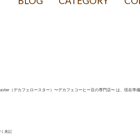
T
BLOG
CATEGORY
CO
f Roaster（デカフェロースター）〜デカフェコーヒー豆の専門店〜 は、現在準
づく表記