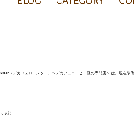
T
BLOG
CATEGORY
CO
f Roaster（デカフェロースター）〜デカフェコーヒー豆の専門店〜 は、現在準
づく表記