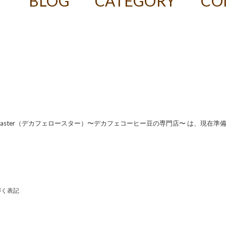
T
BLOG
CATEGORY
CO
f Roaster（デカフェロースター）〜デカフェコーヒー豆の専門店〜 は、現在準
づく表記